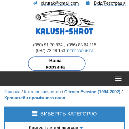
ol.rurak@gmail.com
Вхід
/
Реєстрація
(050) 91 70 834 , (096) 83 64 115
(097) 72 49 153
ПЕРЕЗВОНИТИ
Ваша
корзина
Головна
/
Каталог запчастин
/
Citroen Evasion (1994-2002)
/
Кронштейн проміжного вала
ВИБЕРІТЬ КАТЕГОРІЮ
Двигун і деталі двигуна