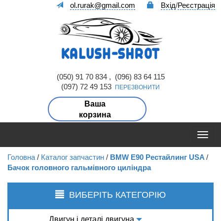
ol.rurak@gmail.com
Вхід
/
Реєстрація
(050) 91 70 834 , (096) 83 64 115
(097) 72 49 153
ПЕРЕЗВОНИТИ
Ваша
корзина
Головна
/
Каталог запчастин
/
BMW E90 Рестайлинг USA
/
Бачок головного гальмівного циліндра
ВИБЕРІТЬ КАТЕГОРІЮ
Двигун і деталі двигуна