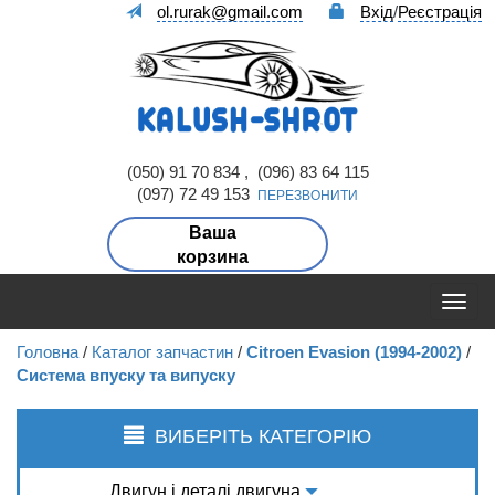
ol.rurak@gmail.com
Вхід
/
Реєстрація
(050) 91 70 834 , (096) 83 64 115
(097) 72 49 153
ПЕРЕЗВОНИТИ
Ваша
корзина
Головна
/
Каталог запчастин
/
Citroen Evasion (1994-2002)
/
Система впуску та випуску
ВИБЕРІТЬ КАТЕГОРІЮ
Двигун і деталі двигуна